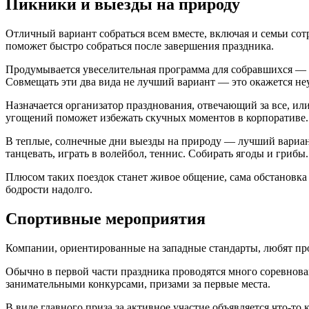
Пикники и выезды на природу
Отличный вариант собраться всем вместе, включая и семьи сот
поможет быстро собраться после завершения праздника.
Продумывается увеселительная программа для собравшихся — ва
Совмещать эти два вида не лучший вариант — это окажется не
Назначается организатор празднования, отвечающий за все, ил
угощений поможет избежать скучных моментов в корпоративе.
В теплые, солнечные дни выезды на природу — лучший вариант 
танцевать, играть в волейбол, теннис. Собирать ягоды и грибы.
Плюсом таких поездок станет живое общение, сама обстановка 
бодрости надолго.
Спортивные мероприятия
Компании, ориентированные на западные стандарты, любят про
Обычно в первой части праздника проводятся много соревнова
занимательными конкурсами, призами за первые места.
В виде главного приза за активное участие объявляется что-т