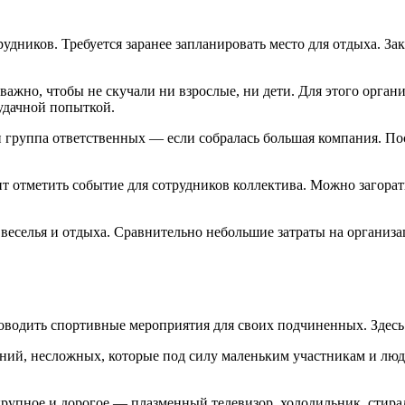
рудников. Требуется заранее запланировать место для отдыха. З
жно, чтобы не скучали ни взрослые, ни дети. Для этого органи
удачной попыткой.
и группа ответственных — если собралась большая компания. По
отметить событие для сотрудников коллектива. Можно загорать,
веселья и отдыха. Сравнительно небольшие затраты на организа
водить спортивные мероприятия для своих подчиненных. Здесь 
ний, несложных, которые под силу маленьким участникам и люд
о крупное и дорогое — плазменный телевизор, холодильник, стир