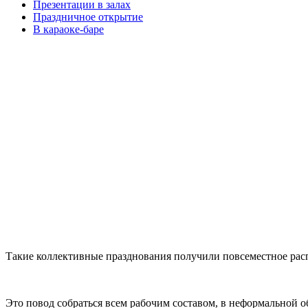
Презентации в залах
Праздничное открытие
В караоке-баре
Такие коллективные празднования получили повсеместное расп
Это повод собраться всем рабочим составом, в неформальной 