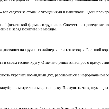
 все садятся за столы, с угощениями и напитками. Здесь проиг
вной физической формы сотрудников. Совместное проведение св
ние и заряд позитива на месяцы.
зднования на круизных лайнерах или теплоходах. Большой кора
в своем тесном кругу. Отдельно решается вопрос о присутствии 
жность укрепить командный дух, расслабиться в неформальной о
алубе, посмотреть на море или реку. Послушать чаек, шум воды 
 устроив корпоратив. Состоять он будет из 2-х этапов — презе