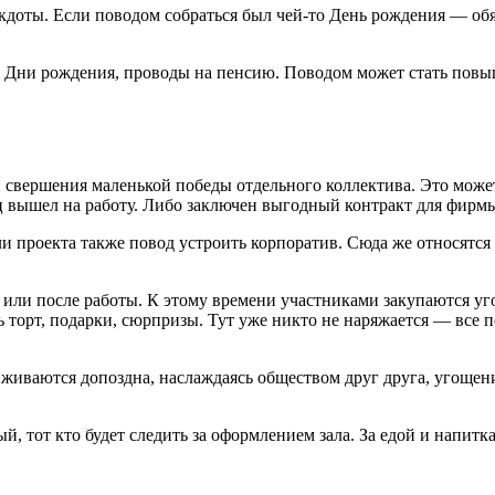
кдоты. Если поводом собраться был чей-то День рождения — об
ля, Дни рождения, проводы на пенсию. Поводом может стать по
 свершения маленькой победы отдельного коллектива. Это может
ец вышел на работу. Либо заключен выгодный контракт для фирм
и проекта также повод устроить корпоратив. Сюда же относятся
 или после работы. К этому времени участниками закупаются у
 торт, подарки, сюрпризы. Тут уже никто не наряжается — все 
иживаются допоздна, наслаждаясь обществом друг друга, угощен
ный, тот кто будет следить за оформлением зала. За едой и напи