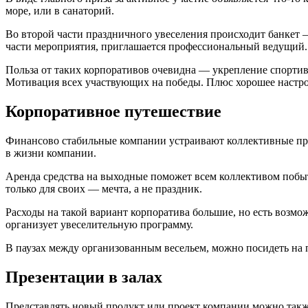
море, или в санаторий.
Во второй части праздничного увеселения происходит банкет —
части мероприятия, приглашается профессиональный ведущий.
Польза от таких корпоративов очевидна — укрепление спорти
Мотивация всех участвующих на победы. Плюс хорошее настрое
Корпоративное путешествие
Финансово стабильные компании устраивают коллективные пра
в жизни компании.
Аренда средства на выходные поможет всем коллективом побыть 
только для своих — мечта, а не праздник.
Расходы на такой вариант корпоратива большие, но есть возмо
организует увеселительную программу.
В паузах между организованным весельем, можно посидеть на п
Презентации в залах
Представлять новый продукт или проект компании можно также,